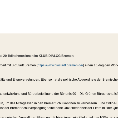
und 20 Teilnehmer:innen im KLUB DIALOG Bremen.
beit mit BioStadt Bremen (
https://www.biostadt.bremen.de/
) einen 1,5-tägigen Wo
te und Elternvertretungen. Ebenso hat die politische Abgeordnete der Bremischen
Stadtentwicklung und Bürgerbeteiligung der Bündnis 90 – Die Grünen Bürgerschafts
n, um das Mittagessen in den Bremer Schulkantinen zu verbessern. Eine Online-U
nz der Bremer Schulverpflegung“ eine hohe Unzufriedenheit der Eltern mit der Qua
g zwischen Verwaltung, Eltern und Schüler:innen ein Pilotprojekt zu 100% bio - re