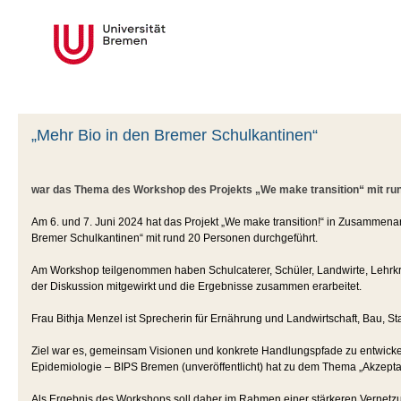
„Mehr Bio in den Bremer Schulkantinen“
war das Thema des Workshop des Projekts „We make transition“ mit r
Am 6. und 7. Juni 2024 hat das Projekt „We make transition!“ in Zusammenar
Bremer Schulkantinen“ mit rund 20 Personen durchgeführt.
Am Workshop teilgenommen haben Schulcaterer, Schüler, Landwirte, Lehrkräf
der Diskussion mitgewirkt und die Ergebnisse zusammen erarbeitet.
Frau Bithja Menzel ist Sprecherin für Ernährung und Landwirtschaft, Bau, 
Ziel war es, gemeinsam Visionen und konkrete Handlungspfade zu entwickel
Epidemiologie – BIPS Bremen (unveröffentlicht) hat zu dem Thema „Akzepta
Als Ergebnis des Workshops soll daher im Rahmen einer stärkeren Vernetzun