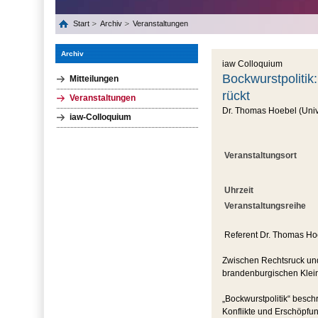
Start
Archiv
Veranstaltungen
Archiv
iaw Colloquium
Bockwurstpolitik
Mitteilungen
rückt
Veranstaltungen
Dr. Thomas Hoebel (Unive
iaw-Colloquium
Veranstaltungsort
Uhrzeit
Veranstaltungsreihe
Referent Dr. Thomas Hoe
Zwischen Rechtsruck und 
brandenburgischen Klein
„Bockwurstpolitik“ besch
Konflikte und Erschöpfu