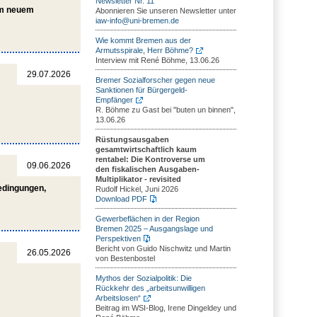
Newsletter Nr. 11
em neuem
Abonnieren Sie unseren Newsletter unter
iaw-info@uni-bremen.de
Wie kommt Bremen aus der
Armutsspirale, Herr Böhme?
Interview mit René Böhme, 13.06.26
29.07.2026
Bremer Sozialforscher gegen neue
Sanktionen für Bürgergeld-
Empfänger
R. Böhme zu Gast bei "buten un binnen",
13.06.26
Rüstungsausgaben
gesamtwirtschaftlich kaum
rentabel: Die Kontroverse um
09.06.2026
den fiskalischen Ausgaben-
Multiplikator - revisited
bedingungen,
Rudolf Hickel, Juni 2026
Download PDF
Gewerbeflächen in der Region
Bremen 2025 – Ausgangslage und
Perspektiven
Bericht von Guido Nischwitz und Martin
26.05.2026
von Bestenbostel
Mythos der Sozialpolitik: Die
Rückkehr des „arbeitsunwilligen
Arbeitslosen“
Beitrag im WSI-Blog, Irene Dingeldey und