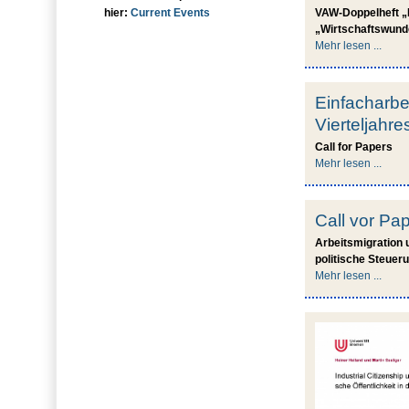
hier:
Current Events
VAW-Doppelheft „
„Wirtschaftswund
Mehr lesen ...
Einfacharbe
Vierteljahr
Call for Papers
Mehr lesen ...
Call vor Pa
Arbeitsmigration 
politische Steuer
Mehr lesen ...