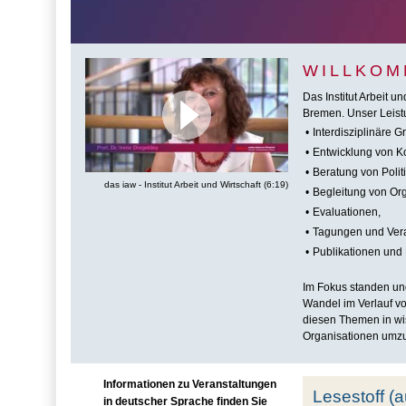
WILLKOM
Das Institut Arbeit u
Bremen. Unser Leist
•
Interdisziplinäre 
•
Entwicklung von Ko
•
Beratung von Poli
das iaw - Institut Arbeit und Wirtschaft (6:19)
•
Begleitung von Or
•
Evaluationen,
•
Tagungen und Vera
•
Publikationen und 
Im Fokus standen un
Wandel im Verlauf vo
diesen Themen in wis
Organisationen umzus
Informationen zu Veranstaltungen
Lesestoff (
in deutscher Sprache finden Sie