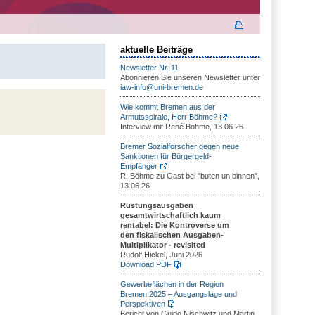
aktuelle Beiträge
Newsletter Nr. 11
Abonnieren Sie unseren Newsletter unter
iaw-info@uni-bremen.de
Wie kommt Bremen aus der
Armutsspirale, Herr Böhme?
Interview mit René Böhme, 13.06.26
Bremer Sozialforscher gegen neue
Sanktionen für Bürgergeld-
Empfänger
R. Böhme zu Gast bei "buten un binnen",
13.06.26
Rüstungsausgaben
gesamtwirtschaftlich kaum
rentabel: Die Kontroverse um
den fiskalischen Ausgaben-
Multiplikator - revisited
Rudolf Hickel, Juni 2026
Download PDF
Gewerbeflächen in der Region
Bremen 2025 – Ausgangslage und
Perspektiven
Bericht von Guido Nischwitz und Martin