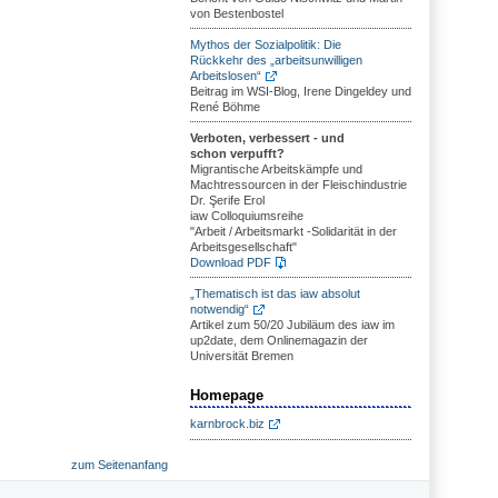
von Bestenbostel
Mythos der Sozialpolitik: Die
Rückkehr des „arbeitsunwilligen
Arbeitslosen“
Beitrag im WSI-Blog, Irene Dingeldey und
René Böhme
Verboten, verbessert - und
schon verpufft?
Migrantische Arbeitskämpfe und
Machtressourcen in der Fleischindustrie
Dr. Şerife Erol
iaw Colloquiumsreihe
"Arbeit / Arbeitsmarkt -Solidarität in der
Arbeitsgesellschaft"
Download PDF
„Thematisch ist das iaw absolut
notwendig“
Artikel zum 50/20 Jubiläum des iaw im
up2date, dem Onlinemagazin der
Universität Bremen
Homepage
karnbrock.biz
zum Seitenanfang