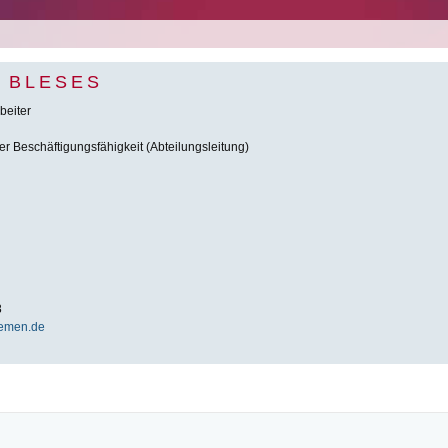
R BLESES
beiter
er Beschäftigungsfähigkeit (Abteilungsleitung)
8
emen.de