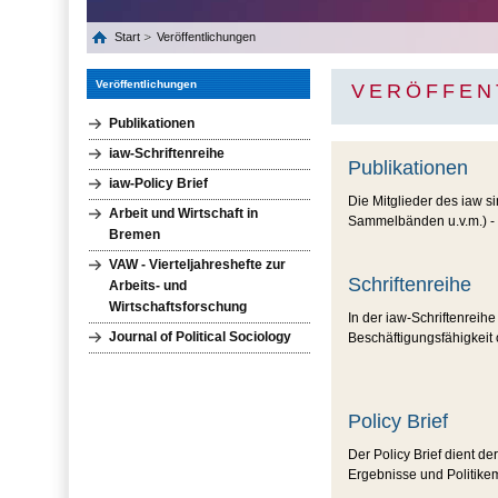
Start
Veröffentlichungen
Veröffentlichungen
VERÖFFEN
Publikationen
iaw-Schriftenreihe
Publikationen
iaw-Policy Brief
Die Mitglieder des iaw s
Arbeit und Wirtschaft in
Sammelbänden u.v.m.) - i
Bremen
VAW - Vierteljahreshefte zur
Schriftenreihe
Arbeits- und
Wirtschaftsforschung
In der iaw-Schriftenreih
Journal of Political Sociology
Beschäftigungsfähigkeit
Policy Brief
Der Policy Brief dient d
Ergebnisse und Politik