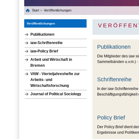
Start
Veröffentlichungen
Veröffentlichungen
VERÖFFEN
Publikationen
iaw-Schriftenreihe
Publikationen
iaw-Policy Brief
Die Mitglieder des iaw s
Arbeit und Wirtschaft in
Sammelbänden u.v.m.) - i
Bremen
VAW - Vierteljahreshefte zur
Schriftenreihe
Arbeits- und
Wirtschaftsforschung
In der iaw-Schriftenreih
Journal of Political Sociology
Beschäftigungsfähigkeit
Policy Brief
Der Policy Brief dient d
Ergebnisse und Politik