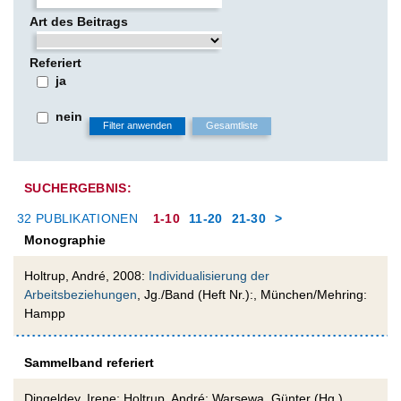
Art des Beitrags
Referiert
ja
nein
SUCHERGEBNIS:
32 PUBLIKATIONEN
1-10
11-20
21-30
>
Monographie
Holtrup, André, 2008:
Individualisierung der
Arbeitsbeziehungen
, Jg./Band (Heft Nr.):, München/Mehring:
Hampp
Sammelband referiert
Dingeldey, Irene; Holtrup, André; Warsewa, Günter (Hg.),