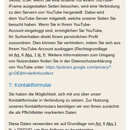
iFrame
ausgestatten Seiten besuchen, wird eine Verbindung
zu den Servern von
YouTube
hergestellt. Dabei wird
dem
YouTube-Server
mitgeteilt, welche unserer Seiten Sie
besucht haben. Wenn Sie in Ihrem
YouTube-
Account
eingeloggt sind, ermöglichen Sie
YouTube
,
Ihr
Surf
verhalten direkt Ihrem persönlichen Profil
zuzuordnen. Dies können Sie verhindern, indem Sie sich aus
Ihrem
YouTube-Account
ausloggen (Rechtsgrundlage
ist
Art.
6
Abs.
1
lit.
f). Weitere Informationen zum Umgang
von Nutzerdaten finden Sie in der Datenschutzerklärung
von
YouTube
unter:
https://policies.google.com/privacy?
gl=DE&hl=de#infocollect
7. Kontaktformular
Sie haben die Möglichkeit, sich mit uns über unser
Kontaktformular in Verbindung zu setzen. Zur Nutzung
unseres Kontaktformulars benötigen wir von Ihnen zunächst
die als Pflichtfelder markierten Daten.
Diese Daten verwenden wir auf Grundlage von
Art.
6
Abs.
1
lit.
a
DSGVO
, um Ihre Anfrage zu beantworten.