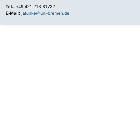
Tel.:
+49 421 218-61732
E-Mail:
jafunke@uni-bremen.de