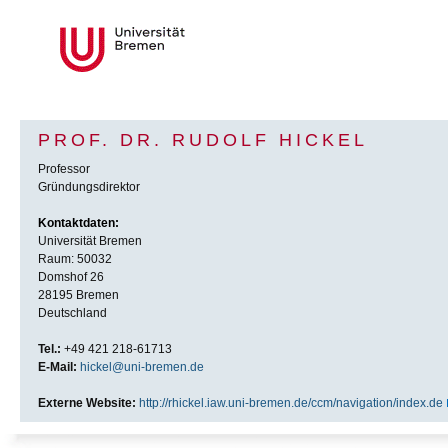
PROF. DR. RUDOLF HICKEL
Professor
Gründungsdirektor
Kontaktdaten:
Universität Bremen
Raum: 50032
Domshof 26
28195 Bremen
Deutschland
Tel.:
+49 421 218-61713
E-Mail:
hickel@uni-bremen.de
Externe Website:
http://rhickel.iaw.uni-bremen.de/ccm/navigation/index.de