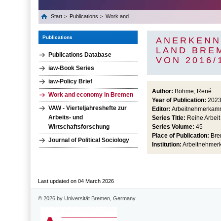
Start
Publications
Work and ...
Publications
ANERKENN
LAND BRE
Publications Database
VON 2016/
iaw-Book Series
iaw-Policy Brief
Author:
Böhme, René
Work and economy in Bremen
Year of Publication:
202
VAW - Vierteljahreshefte zur
Editor:
Arbeitnehmerkam
Arbeits- und
Series Title:
Reihe Arbeit
Wirtschaftsforschung
Series Volume:
45
Place of Publication:
Bre
Journal of Political Sociology
Institution:
Arbeitnehmerka
Last updated on 04 March 2026
© 2026 by Universität Bremen, Germany