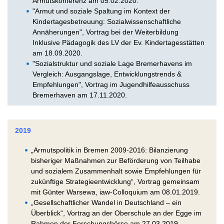
Armutskonferenz am 05.02.2020.
"Armut und soziale Spaltung im Kontext der
Kindertagesbetreuung: Sozialwissenschaftliche
Annäherungen", Vortrag bei der Weiterbildung
Inklusive Pädagogik des LV der Ev. Kindertagesstätten
am 18.09.2020.
"Sozialstruktur und soziale Lage Bremerhavens im
Vergleich: Ausgangslage, Entwicklungstrends &
Empfehlungen", Vortrag im Jugendhilfeausschuss
Bremerhaven am 17.11.2020.
2019
„Armutspolitik in Bremen 2009-2016: Bilanzierung
bisheriger Maßnahmen zur Beförderung von Teilhabe
und sozialem Zusammenhalt sowie Empfehlungen für
zukünftige Strategieentwicklung“, Vortrag gemeinsam
mit Günter Warsewa, iaw-Colloquium am 08.01.2019.
„Gesellschaftlicher Wandel in Deutschland – ein
Überblick“, Vortrag an der Oberschule an der Egge im
Rahmen der Forschungsbörse am 27.03.2019.