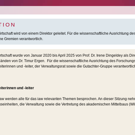
TION
Wirtschaft wird von einem Direktor geleitet. Für die wissenschaftliche Ausrichtung
he Gremien verantwortlich.
irtschaft wurde von Januar 2020 bis April 2025 von Prof. Dr. Irene Dingeldey als Direk
n Händen von Dr. Timur Ergen. Für die wissenschaftliche Ausrichtung des Forschun
iterinnen und -leiter, der Verwaltungsrat sowie die Gutachter-Gruppe verantwortlic
iterinnen und -leiter
 iaw werden alle für das iaw relevanten Themen besprochen. An dieser Sitzung ne
gseinheiten, die Verwaltung sowie die Vertretung des akademischen Mittelbaus (WiMi