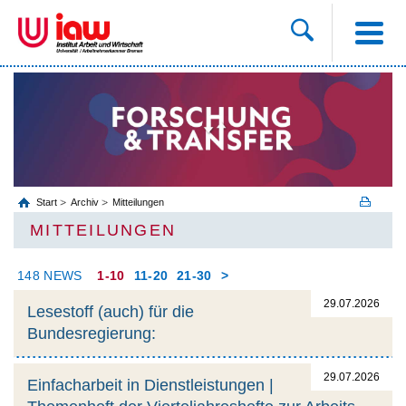
Start
Archiv
Mitteilungen
MITTEILUNGEN
148 NEWS
1-10
11-20
21-30
>
29.07.2026
Lesestoff (auch) für die
Bundesregierung:
29.07.2026
Einfacharbeit in Dienstleistungen |