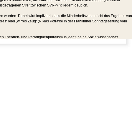
ngen zu produzieren, die entweder auf einer Theorienvielfalt oder gar einem
sgetragenen Streit zwischen SVR-Mitgliedern deutlich.
gen wurden. Dabei wird impliziert, dass die Minderheitsvoten nicht das Ergebnis von
es‘ oder ‚wirres Zeug‘ (Niklas Potrafke in der Frankfurter Sonntagszeitung vom
s den Theorien- und Paradigmenpluralismus, der für eine Sozialwissenschaft
land hat.