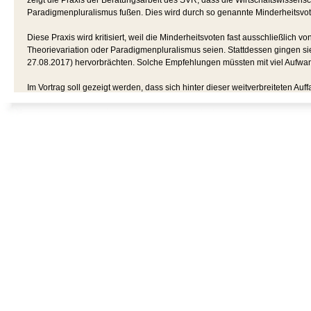
zeigt die Praxis der Beratungsarbeit des SVR, dass die Wirtschaftswissensc
Paradigmenpluralismus fußen. Dies wird durch so genannte Minderheitsvote
Diese Praxis wird kritisiert, weil die Minderheitsvoten fast ausschließlic
Theorievariation oder Paradigmenpluralismus seien. Stattdessen gingen sie
27.08.2017) hervorbrächten. Solche Empfehlungen müssten mit viel Aufwa
Im Vortrag soll gezeigt werden, dass sich hinter dieser weitverbreiteten A
grundlegend ist, verkennt. Im Rahmen des Vortrags soll auch der Frage na