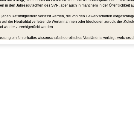
haft dazu neigt, miteinander im Wettstreit stehende wirtschaftspolitische Empfehlu
n in den Jahresgutachten des SVR, aber auch in manchem in der Öffentlichkeit au
h von jenen Ratsmitgliedern verfasst werden, die von den Gewerkschaften vorgeschla
 auf die Neutralität verletzende Wertannahmen oder Ideologien zurück, die ‚Kokolor
nd wieder zurechtgerückt werden.
uffassung ein fehlerhaftes wissenschaftstheoretisches Verständnis verbirgt, welche
chgegangen werden, ob dieser Pluralismus noch eine universitäre Basis in Deutsch