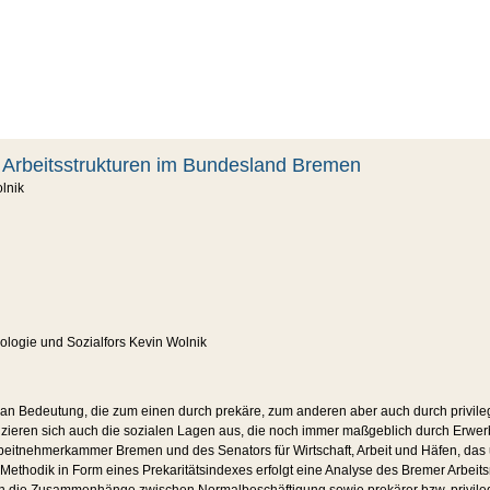
r Arbeitsstrukturen im Bundesland Bremen
olnik
iologie und Sozialfors Kevin Wolnik
an Bedeutung, die zum einen durch prekäre, zum anderen aber auch durch privilegi
nzieren sich auch die sozialen Lagen aus, die noch immer maßgeblich durch Erwer
rbeitnehmerkammer Bremen und des Senators für Wirtschaft, Arbeit und Häfen, das u
ethodik in Form eines Prekaritätsindexes erfolgt eine Analyse des Bremer Arbeitsma