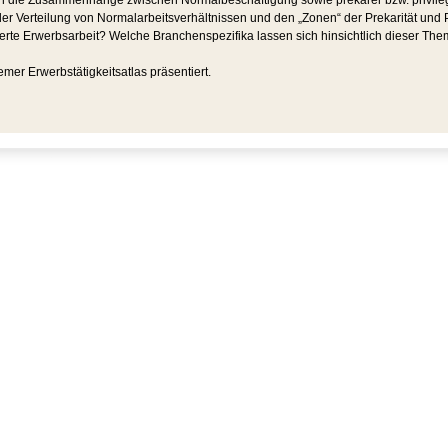
ie Zusammenhänge zwischen Normalbeschäftigung sowie prekärer bzw. privilegier
ch der Verteilung von Normalarbeitsverhältnissen und den „Zonen“ der Prekarität u
erte Erwerbsarbeit? Welche Branchenspezifika lassen sich hinsichtlich dieser Th
er Erwerbstätigkeitsatlas präsentiert.