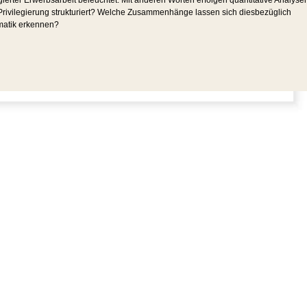
ter Erwerbsarbeit beleuchtet. Mit anderen Worten erfolgen quantitative Analyse
nd Privilegierung strukturiert? Welche Zusammenhänge lassen sich diesbezüglich
ematik erkennen?