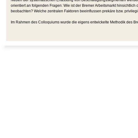
Neben der systematischen Erfassung von Beschäftigungssegmenten werden d
orientiert an folgenden Fragen: Wie ist der Bremer Arbeitsmarkt hinsichtli
beobachten? Welche zentralen Faktoren beeinflussen prekäre bzw. privilegi
Im Rahmen des Colloquiums wurde die eigens entwickelte Methodik des Brem