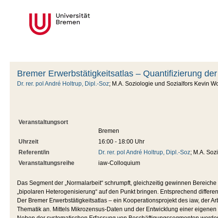
Bremer Erwerbstätigkeitsatlas – Quantifizierung de
Dr. rer. pol André Holtrup, Dipl.-Soz
; M.A. Soziologie und Sozialfors Kevin W
Veranstaltungsort
Bremen
Uhrzeit
16:00 - 18:00 Uhr
Referent/in
Dr. rer. pol André Holtrup, Dipl.-Soz
; M.A. Soz
Veranstaltungsreihe
iaw-Colloquium
Das Segment der „Normalarbeit“ schrumpft, gleichzeitig gewinnen Bereiche 
„bipolaren Heterogenisierung“ auf den Punkt bringen. Entsprechend differe
Der Bremer Erwerbstätigkeitsatlas – ein Kooperationsprojekt des iaw, der A
Thematik an. Mittels Mikrozensus-Daten und der Entwicklung einer eigenen M