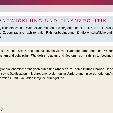
ENTWICKLUNG UND FINANZPOLITIK
III untersucht den Wandel von Städten und Regionen und identifiziert Einflussfakt
. Zudem fragt sie nach zentralen Rahmenbedingungen für die wirtschaftliche und 
.
g konzentriert sich zum einen auf die Analyse von Rahmenbedingungen und Wirk
schen und politischen Wandels
in Städten und Regionen sowie deren Einbettung in
regionalökonomische Analysen durch und arbeitet zum Thema
Public Finance
. Dabe
ik sowie Stadtstaaten in Mehrebenensystemen im Vordergrund. In verschiedenen 
rations- und Evaluationsprojekte durchgeführt.
te