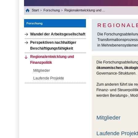
Start
Forschung
Regionalentwicklung und ...
Forschung
REGIONAL
Wandel der Arbeitsgesellschaft
Die Forschungsabteilung 
Transformationsprozesse
Perspektiven nachhaltiger
in Mehrebenen­systemen
Beschäftigungsfähigkeit
Regionalentwicklung und
Die Forschungsabteilun
Finanzpolitik
ökonomischen, ökologi
Mitglieder
Governance-Strukturen.
Laufende Projekte
Zum anderen führt sie 
Finanz- und Steuerpolit
werden Beratungs-, Mode
Mitglieder
Laufende Projek