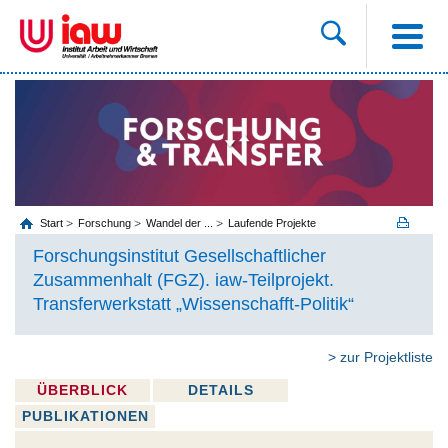
Start
Forschung
Wandel der ...
Laufende Projekte
Forschungsinstitut Gesellschaftlicher
Zusammenhalt (FGZ). iaw-Teilprojekt.
Transferwerkstatt „Wissenschafft-Politik“
> zur Projektliste
ÜBERBLICK
DETAILS
PUBLIKATIONEN