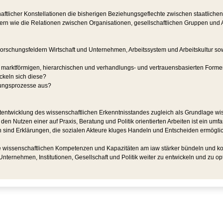
tlicher Konstellationen die bisherigen Beziehungsgeflechte zwischen staatlichen od
rn wie die Relationen zwischen Organisationen, gesellschaftlichen Gruppen und 
Forschungsfeldern Wirtschaft und Unternehmen, Arbeitssystem und Arbeitskultur 
rktförmigen, hierarchischen und verhandlungs- und vertrauensbasierten Formen
keln sich diese?
erungsprozesse aus?
rtentwicklung des wissenschaftlichen Erkenntnisstandes zugleich als Grundlage wisse
 den Nutzen einer auf Praxis, Beratung und Politik orientierten Arbeiten ist ein
ind Erklärungen, die sozialen Akteure kluges Handeln und Entscheiden ermöglich
 wissenschaftlichen Kompetenzen und Kapazitäten am iaw stärker bündeln und kon
nternehmen, Institutionen, Gesellschaft und Politik weiter zu entwickeln und zu op