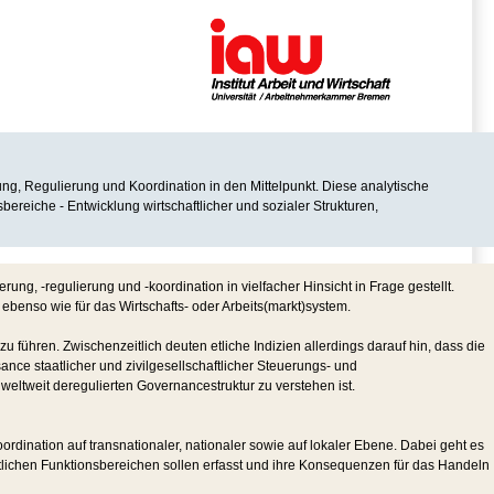
ng, Regulierung und Koordination in den Mittelpunkt. Diese analytische
reiche - Entwicklung wirtschaftlicher und sozialer Strukturen,
, -regulierung und -koordination in vielfacher Hinsicht in Frage gestellt.
 ebenso wie für das Wirtschafts- oder Arbeits(markt)system.
führen. Zwischenzeitlich deuten etliche Indizien allerdings darauf hin, dass die
ance staatlicher und zivilgesellschaftlicher Steuerungs- und
eltweit deregulierten Governancestruktur zu verstehen ist.
dination auf transnationaler, nationaler sowie auf lokaler Ebene. Dabei geht es
tlichen Funktionsbereichen sollen erfasst und ihre Konsequenzen für das Handeln