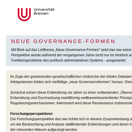
NEUE GOVERNANCE-FORMEN
Mit Blick auf das Leitthema „Neue Governance-Formen" setzt das iaw seine
Perspektive wurde während der vergangenen Jahre nicht nur im Hinblick auf 
Funktionsprobleme des politisch-administrativen Systems - ausgeweitet.
Im Zuge der gravierenden gesellschaftlichen Umbrüche der letzten Dekaden 
Infolgedessen bilden sich vielfältige „neue Governanceformen“ heraus. Dies g
Zunächst schien diese Entwicklung vor allem zu einer umfassenden „Ökonomis
Entwicklung und Durchsetzung marktförmig-wettbewerbsorientierter Prinzipien
Regulierungsmechanismen. Intensiviert wird diese Renaissance insbesondere 
Forschungsperspektiven
Die Forschungsperspektive des iaw richtet sich in diesem Zusammenhang auf
um die Beobachtung und Analyse stattfindender Entwicklungen und deren int
der relevanten Akteure aufgezeigt werden.