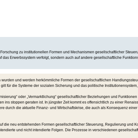
 Forschung zu institutionellen Formen und Mechanismen gesellschaftlicher Steueru
das Erwerbssystem verfolgt, sondern auch auf andere gesellschaftliche Funktionsbe
wurden und werden herkömmliche Formen der gesellschaftlichen Handlungssteuerung
ilt für die Systeme der sozialen Sicherung und das politische Institutionensystem,
ierung“ oder „Vermarktlichung“ gesellschaftlicher Beziehungen und Funktionen zu 
 ins stoppen geraten ist. In jüngster Zeit kommt es offensichtlich zu einer Renaiss
durch die aktuelle Finanz- und Wirtschaftskrise, die auch als Konsequenz einer w
 die neu entstehenden Formen gesellschaftlicher Steuerung, Regulierung und Koor
endierte und nicht intendierte Folgen. Die Prozesse in verschiedenen gesellschaf