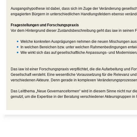
Ausgangshypothese ist dabei, dass sich im Zuge der Veränderung gesellschaf
engagierten Bürgern in unterschiedlichen Handlungsfeldern ebenso verände
Fragestellungen und Forschungspraxis
Vor dem Hintergrund dieser Zustandsbeschreibung geht das iaw in seinen 
Welche konkreten Ausprägungen nehmen die neuen Mischungen aus ma
In welchen Bereichen bzw. unter welchen Rahmenbedingungen entwic
Wie wirkt sich das auf gesellschaftliche Anpassungs- und Modernisi
Das iaw ist einer Forschungspraxis verpflichtet, die die Aufarbeitung und Fo
Gesellschaft versteht. Eine wesentliche Voraussetzung für die Relevanz und
verschiedenen Akteure. Denn gerade in komplexen Veränderungsprozessen s
Das Leitthema „Neue Governanceformen“ wird in diesem Sinne nicht nur die
genutzt, um die Expertise in der Beratung verschiedener Akteursgruppen in U