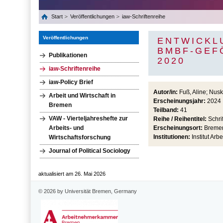
Start
Veröffentlichungen
iaw-Schriftenreihe
Veröffentlichungen
ENTWICKL
BMBF-GEF
Publikationen
2020
iaw-Schriftenreihe
iaw-Policy Brief
Autor/in:
Fuß, Aline; Nusk
Arbeit und Wirtschaft in
Erscheinungsjahr:
2024
Bremen
Teilband:
41
VAW - Vierteljahreshefte zur
Reihe / Reihentitel:
Schrif
Arbeits- und
Erscheinungsort:
Breme
Institutionen:
Institut Arbe
Wirtschaftsforschung
Journal of Political Sociology
aktualisiert am 26. Mai 2026
© 2026 by Universität Bremen, Germany